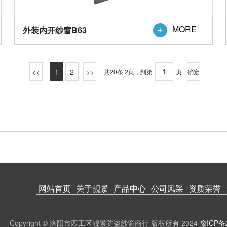
MORE
外装内开纱窗B63

1
2
共20条 2页，到第
页
确定
网站首页
关于靓景
产品中心
公司风采
资质荣誉
Copyright © 洛阳市西工区靓景防盗纱窗商行 版权所有 2024
豫ICP备2