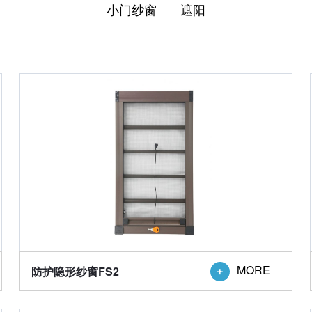
小门纱窗
遮阳
MORE
防护隐形纱窗FS2
