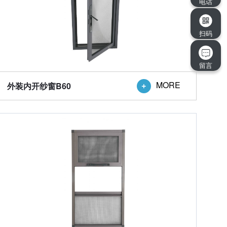
电话
扫码
留言
MORE
外装内开纱窗B60
